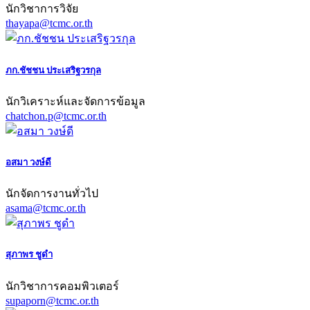
นักวิชาการวิจัย
thayapa@tcmc.or.th
ภก.ชัชชน ประเสริฐวรกุล
นักวิเคราะห์และจัดการข้อมูล
chatchon.p@tcmc.or.th
อสมา วงษ์ดี
นักจัดการงานทั่วไป
asama@tcmc.or.th
สุภาพร ชูดำ
นักวิชาการคอมพิวเตอร์
supaporn@tcmc.or.th